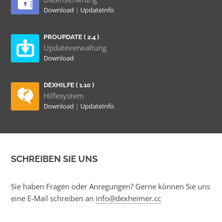
Download
|
UpdateInfo
PROUPDATE ( 2.4 )
Updateverwaltung
Download
DEXHILFE ( 1.10 )
Hilfesystem
Download
|
UpdateInfo
SCHREIBEN SIE UNS
Sie haben Fragen oder Anregungen? Gerne können Sie uns
eine E-Mail schreiben an
info@dexheimer.cc