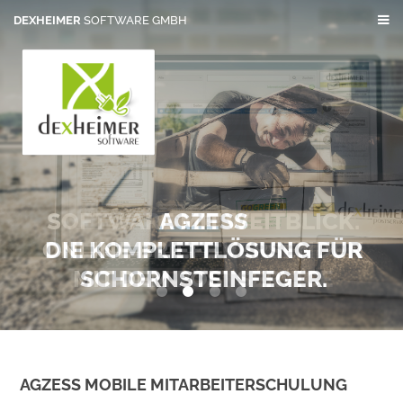
DEXHEIMER
SOFTWARE GMBH
SOFTWARE MIT WEITBLICK.
AGZESS
ONLINE BRIEFE VERSENDEN
DIE KOMPLETTLÖSUNG FÜR
MIT DEM POSTSERVICE
SCHORNSTEINFEGER.
0
1
2
3
AGZESS MOBILE MITARBEITERSCHULUNG