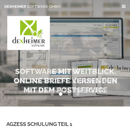
DEXHEIMER
SOFTWARE GMBH
SOFTWARE MIT WEITBLICK.
AGZESS
ONLINE BRIEFE VERSENDEN
DIE KOMPLETTLÖSUNG FÜR
MIT DEM POSTSERVICE
SCHORNSTEINFEGER.
0
1
2
3
AGZESS SCHULUNG TEIL 1