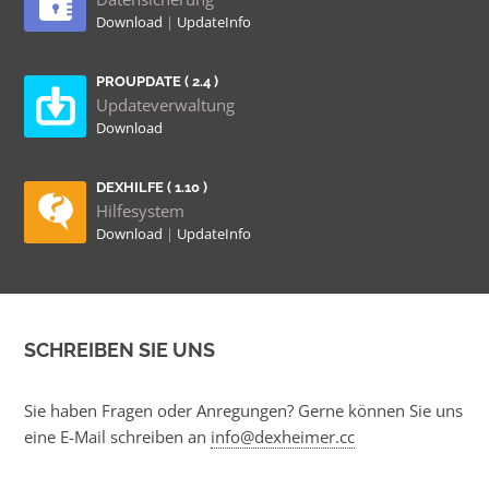
Download
|
UpdateInfo
PROUPDATE ( 2.4 )
Updateverwaltung
Download
DEXHILFE ( 1.10 )
Hilfesystem
Download
|
UpdateInfo
SCHREIBEN SIE UNS
Sie haben Fragen oder Anregungen? Gerne können Sie uns
eine E-Mail schreiben an
info@dexheimer.cc