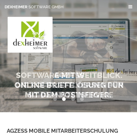
DEXHEIMER
SOFTWARE GMBH
SOFTWARE MIT WEITBLICK.
AGZESS
ONLINE BRIEFE VERSENDEN
DIE KOMPLETTLÖSUNG FÜR
MIT DEM POSTSERVICE
SCHORNSTEINFEGER.
0
1
2
3
AGZESS MOBILE MITARBEITERSCHULUNG