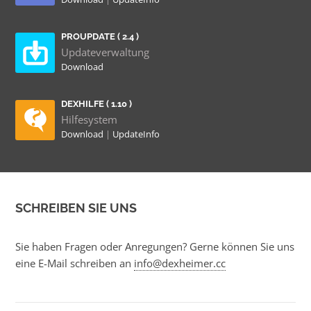
PROUPDATE ( 2.4 )
Updateverwaltung
Download
DEXHILFE ( 1.10 )
Hilfesystem
Download
|
UpdateInfo
SCHREIBEN SIE UNS
Sie haben Fragen oder Anregungen? Gerne können Sie uns
eine E-Mail schreiben an
info@dexheimer.cc