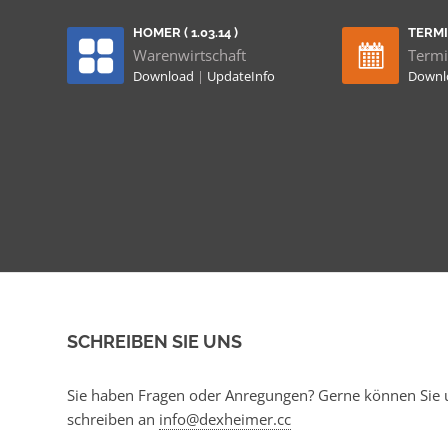
HOMER ( 1.03.14 )
TERMIN
Warenwirtschaft
Termi
Download
|
UpdateInfo
Down
SCHREIBEN SIE UNS
Sie haben Fragen oder Anregungen? Gerne können Sie u
schreiben an
info@dexheimer.cc