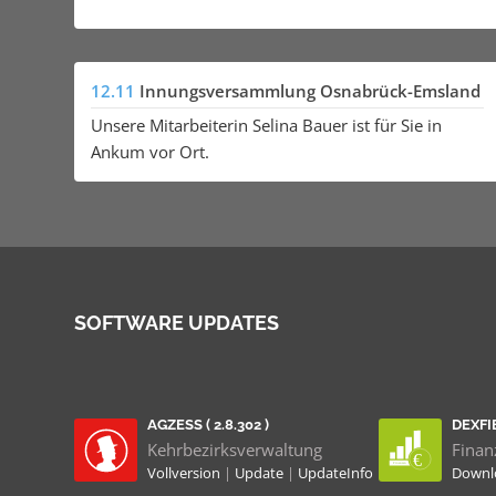
12.11
Innungsversammlung Osnabrück-Emsland
Unsere Mitarbeiterin Selina Bauer ist für Sie in
Ankum vor Ort.
SOFTWARE UPDATES
AGZESS ( 2.8.302 )
DEXFIB
Kehrbezirksverwaltung
Finan
Vollversion
|
Update
|
UpdateInfo
Down