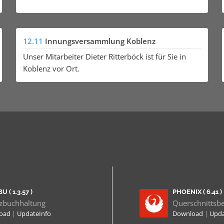
12.11
Innungsversammlung Koblenz
Unser Mitarbeiter Dieter Ritterböck ist für Sie in
Koblenz vor Ort.
U ( 1.3.57 )
PHOENIX ( 6.41 )
zbuchhaltung
Querschnittsb
load
|
UpdateInfo
Download
|
Upda