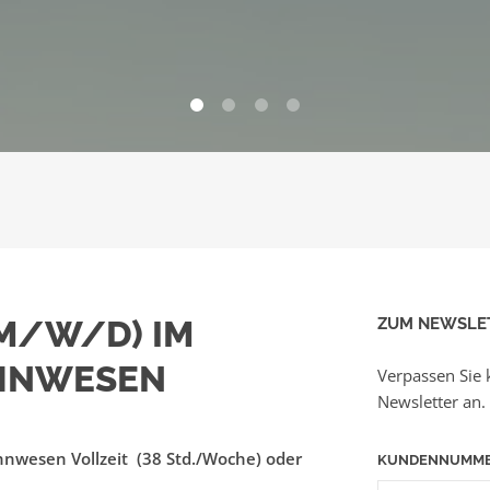
0
1
2
3
M/W/D) IM
ZUM NEWSLE
HNWESEN
Verpassen Sie 
Newsletter an.
nwesen Vollzeit (38 Std./Woche) oder
KUNDENNUMM