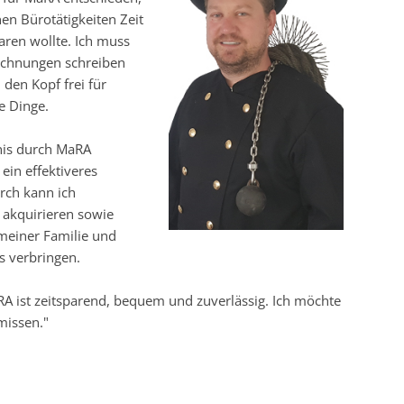
nen Bürotätigkeiten Zeit
ren wollte. Ich muss
Rechnungen schreiben
den Kopf frei für
e Dinge.
nis durch MaRA
ein effektiveres
rch kann ich
 akquirieren sowie
meiner Familie und
 verbringen.
RA ist zeitsparend, bequem und zuverlässig. Ich möchte
missen."