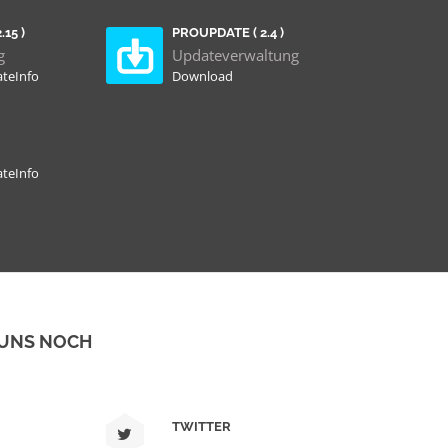
15 )
PROUPDATE ( 2.4 )
g
Updateverwaltung
teInfo
Download
teInfo
 UNS NOCH
TWITTER