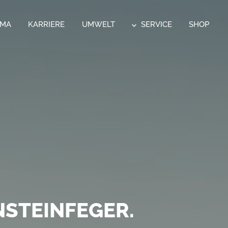
RMA
KARRIERE
UMWELT
SERVICE
SHOP
CK.
 POSTSERVICE
STEINFEGER.