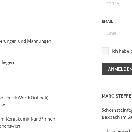
EMAIL
innerungen und Mahnungen
Ich habe 
nliegen
MARC STEFFE
insb. Excel/Word/Outlook)
ise
Schornsteinfe
Bexbach im Sa
 im Kontakt mit Kund*innen
schenswert
„Ich habe mich