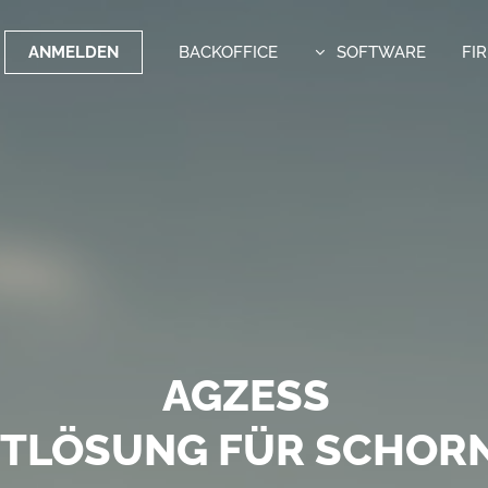
ANMELDEN
BACKOFFICE
SOFTWARE
FI
OFTWARE MIT WEITBLI
AGZESS
FE VERSENDEN MIT DEM
TTLÖSUNG FÜR SCHORN