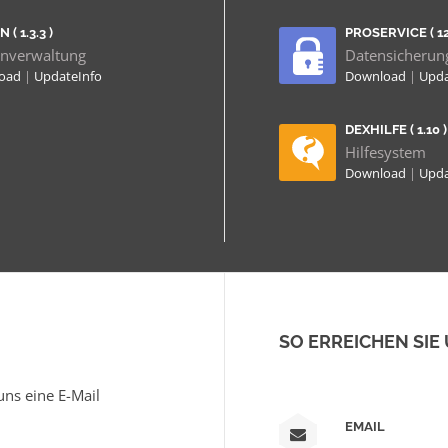
 ( 1.3.3 )
PROSERVICE ( 12.
nverwaltung
Datensicherun
load
|
UpdateInfo
Download
|
Upda
DEXHILFE ( 1.10 )
Hilfesystem
Download
|
Upda
SO ERREICHEN SIE
ns eine E-Mail
EMAIL